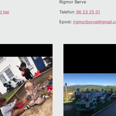
Rigmor Børve
d her
Telefon:
96 23 25 01
Epost:
rigmorborve@gmail.