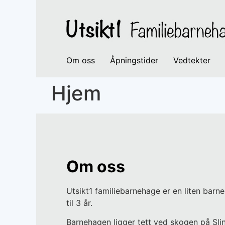
Om oss
Åpningstider
Vedtekter
Hjem
Om oss
Utsikt1 familiebarnehage er en liten barne
til 3 år.
Barnehagen ligger tett ved skogen på Slin